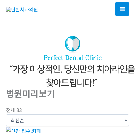
콘
텐
Mai
츠
Men
로
건
너
뛰
기
병원미리보기
전체 33