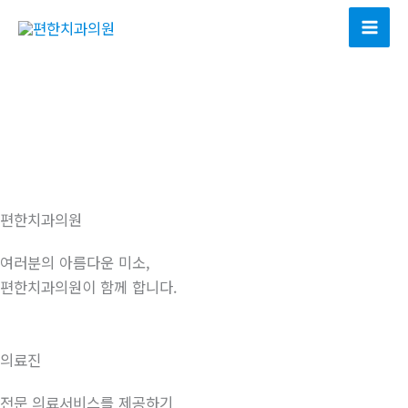
콘
텐
Mai
츠
Men
로
건
너
뛰
기
편한치과의원
여러분의 아름다운 미소,
편한치과의원이 함께 합니다.
의료진
전문 의료서비스를 제공하기