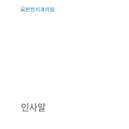
콘
텐
츠
로
건
너
뛰
기
인사말